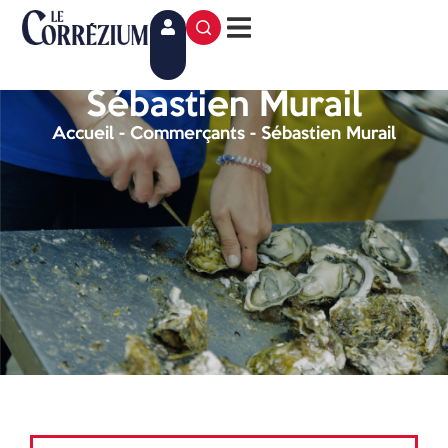
Sébastien Murail
Accueil
-
Commerçants
-
Sébastien Murail