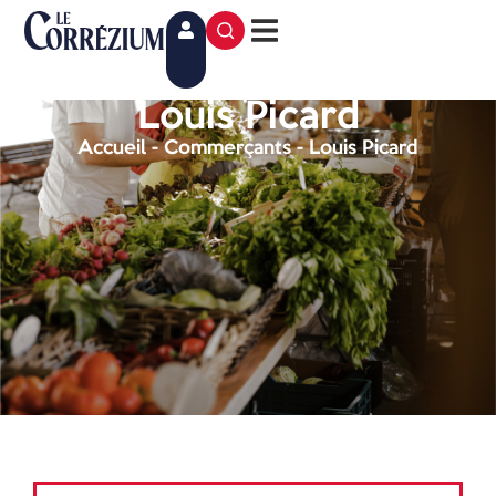
Louis Picard
Accueil
-
Commerçants
-
Louis Picard