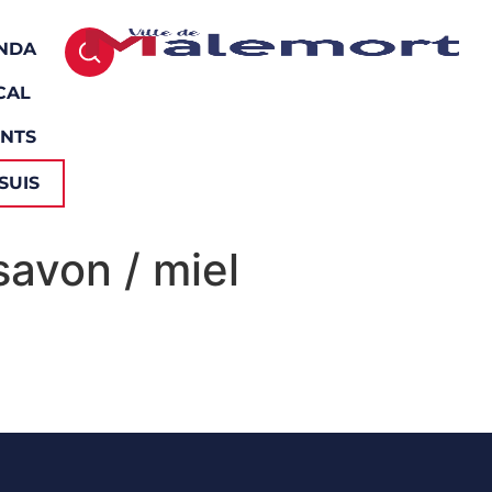
NDA
CAL
ENTS
SUIS
avon / miel